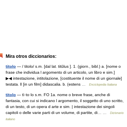
Mira otros diccionarios:
titolo
— / titolo/ s.m. [dal lat. titŭlus ]. 1. (giorn., bibl.) a. [nome o
frase che individua l argomento di un articolo, un libro e sim.]
▶◀ intestazione, intitolazione, [costituente il nome di un giornale]
testata. ‖ [in un film] didascalia. b. (estens …
Enciclopedia Italiana
titolo
— tì·to·lo s.m. FO 1a. nome o breve frase, anche di
fantasia, con cui si indicano l argomento, il soggetto di uno scritto,
di un testo, di un opera d arte e sim. | intestazione dei singoli
capitoli o delle varie parti di un volume, di partite, di… …
Dizionario
italiano