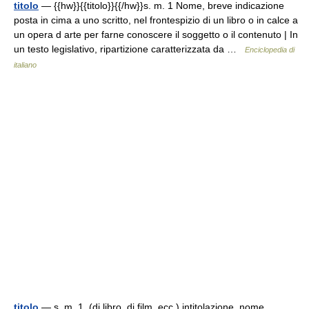
titolo
— {{hw}}{{titolo}}{{/hw}}s. m. 1 Nome, breve indicazione
posta in cima a uno scritto, nel frontespizio di un libro o in calce a
un opera d arte per farne conoscere il soggetto o il contenuto | In
un testo legislativo, ripartizione caratterizzata da …
Enciclopedia di
italiano
titolo
— s. m. 1. (di libro, di film, ecc.) intitolazione, nome,