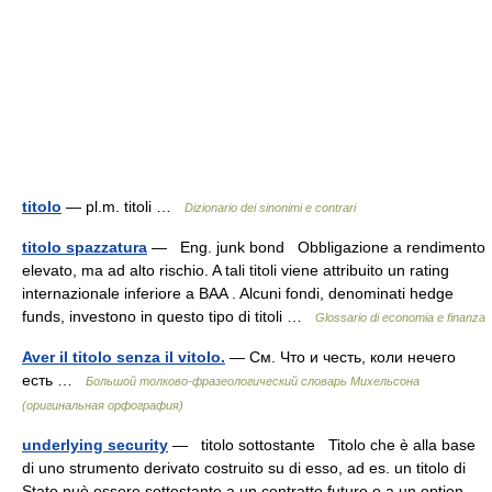
titolo
— pl.m. titoli …
Dizionario dei sinonimi e contrari
titolo spazzatura
— Eng. junk bond Obbligazione a rendimento
elevato, ma ad alto rischio. A tali titoli viene attribuito un rating
internazionale inferiore a BAA . Alcuni fondi, denominati hedge
funds, investono in questo tipo di titoli …
Glossario di economia e finanza
Aver il titolo senza il vitolo.
— См. Что и честь, коли нечего
есть …
Большой толково-фразеологический словарь Михельсона
(оригинальная орфография)
underlying security
— titolo sottostante Titolo che è alla base
di uno strumento derivato costruito su di esso, ad es. un titolo di
Stato può essere sottostante a un contratto future o a un option