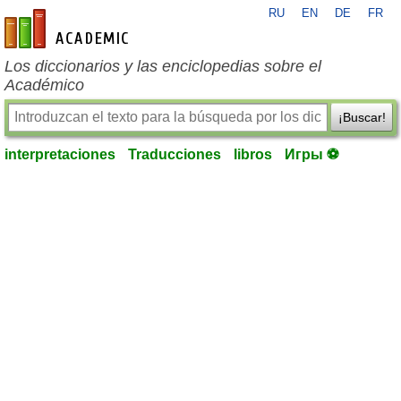
RU
EN
DE
FR
es-academic.com
Los diccionarios y las enciclopedias sobre el
Académico
¡Buscar!
interpretaciones
Traducciones
libros
Игры ⚽