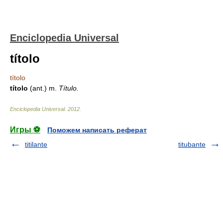
Enciclopedia Universal
títolo
títolo
títolo
(ant.) m.
Título.
Enciclopedia Universal
.
2012
.
Игры ⚽
Поможем написать реферат
titilante
titubante